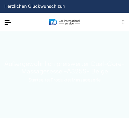
 Markt gebracht!
lbare Tisch senkt um 50%
Herzlichen Glückwunsch zum erfolgreichen Launch der offi
【Neu】Acht neue WPC-Wandpr
Außergewöhnlich preiswerter Dual-Core-
Massagesessel-A325S- Beige
Startseite
Produkte
Massageserie