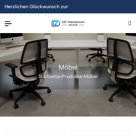
 Markt gebracht!
lbare Tisch senkt um 50%
Herzlichen Glückwunsch zum erfolgreichen Launch der offi
【Neu】Acht neue WPC-Wandpr
Möbel
Startseite
Produkte
Möbel