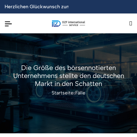
 Markt gebracht!
lbare Tisch senkt um 50%
Herzlichen Glückwunsch zum erfolgreichen Launch der offi
【Neu】Acht neue WPC-Wandpr
Die Größe des börsennotierten
Unternehmens stellte den deutschen
Markt in den Schatten
Startseite
Fälle