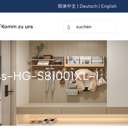
简体中文
|
Deutsch
|
English
F
Komm zu uns
ss-HG-S81001XL-1