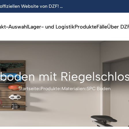
odukte wurden auf den Markt gebracht!
ukt-Auswahl
Lager- und Logistik
Produkte
Fälle
Über DZ
boden mit Riegelschlo
Startseite
Produkte
Materialien
SPC Boden