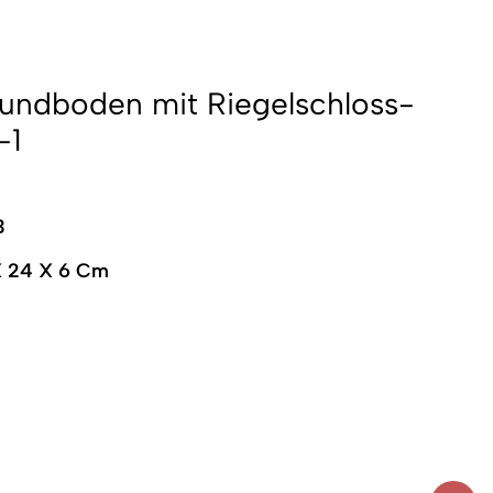
undboden mit Riegelschloss-
-1
3
X 24 X 6 Cm