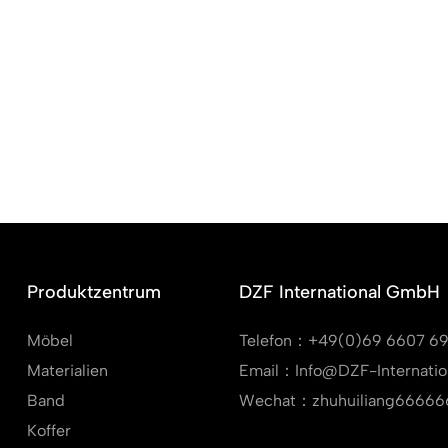
Produktzentrum
DZF International GmbH
Möbel
Telefon：+49(0)69 6607 6
Materialien
Email：Info@DZF-Internatio
Band
Wechat：zhuhuiliang66666
Koffer