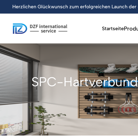
ffiziellen Website von DZF!
【Neu】Acht neue WPC-Wandpr
Prod
Startseite
SPC-Hartverbund