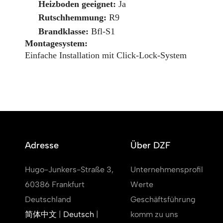
Heizboden geeignet:
Ja
Rutschhemmung:
R9
Brandklasse:
Bfl-S1
Montagesystem:
Einfache Installation mit Click-Lock-System
Adresse
Über DZF
Hugo-Junkers-Straße 3,
Unternehmensprofil
60386 Frankfurt
Werte
Deutschland
Geschäftsführung
简体中文
|
Deutsch
|
komm zu uns