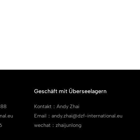
Geschäft mit Überseelagern
988
Kontakt：Andy Zhai
nal.eu
Email：andy.zhai@dzf-international.eu
6
wechat：zhaijunlong