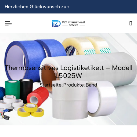
 Markt gebracht!
lbare Tisch senkt um 50%
Herzlichen Glückwunsch zum erfolgreichen Launch der offi
【Neu】Acht neue WPC-Wandpr
Thermosensitives Logistiketikett – Modell
L5025W
Startseite
Produkte
Band