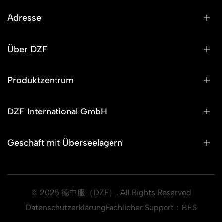
Adresse
Über DZF
Produktzentrum
DZF International GmbH
Geschäft mit Überseelagern
© 2025 德中服（DZF）. All Rights Reserved
Datenschutzerklärung
Fachlicher Support：
BES