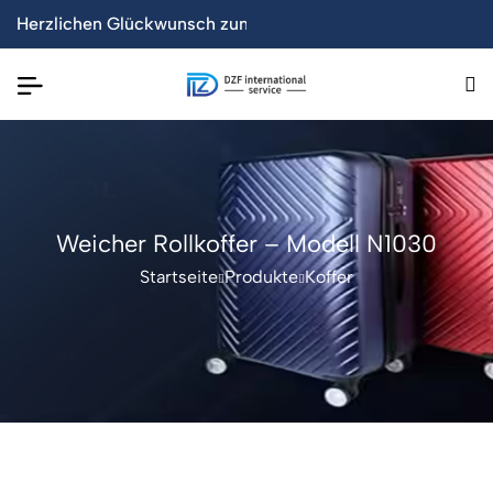
 Markt gebracht!
lbare Tisch senkt um 50%
Herzlichen Glückwunsch zum erfolgreichen Launch der offi
【Neu】Acht neue WPC-Wandpr
Weicher Rollkoffer – Modell N1030
Startseite
Produkte
Koffer